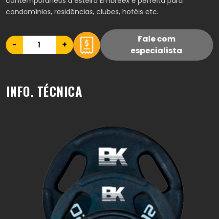
contemporâneos a esteira Embreex é perfeita para
condomínios, residências, clubes, hotéis etc.
Fale com
−
+
especialista
INFO. TÉCNICA