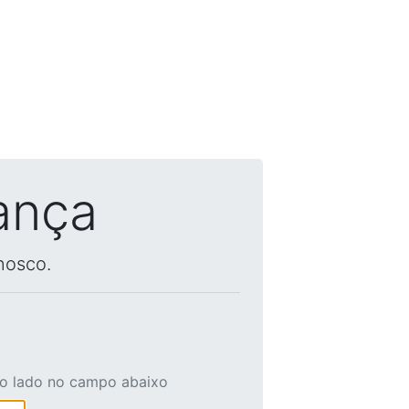
ança
nosco.
ao lado no campo abaixo