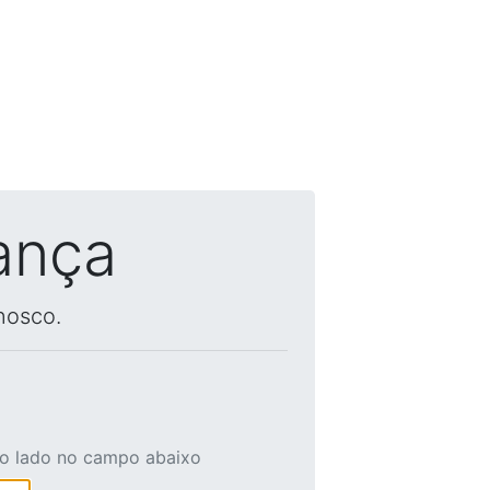
ança
nosco.
ao lado no campo abaixo