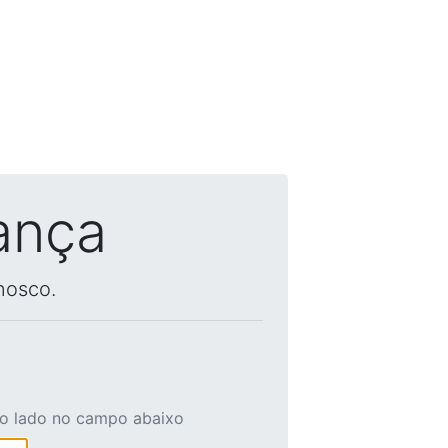
ança
nosco.
ao lado no campo abaixo